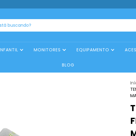
INFANTIL
MONITORES
EQUIPAMENTO
ACE
BLOG
Iní
TE
MA
T
F
M