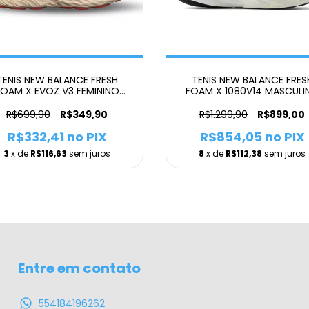
TENIS NEW BALANCE FRESH
TENIS NEW BALANCE FRES
FOAM X EVOZ V3 FEMININO
FOAM X 1080V14 MASCULI
LARANJA
CINZA
R$699,90
R$349,90
R$1.299,90
R$899,00
R$332,41
no PIX
R$854,05
no PIX
3
x de
R$116,63
sem juros
8
x de
R$112,38
sem juros
Entre em contato
554184196262