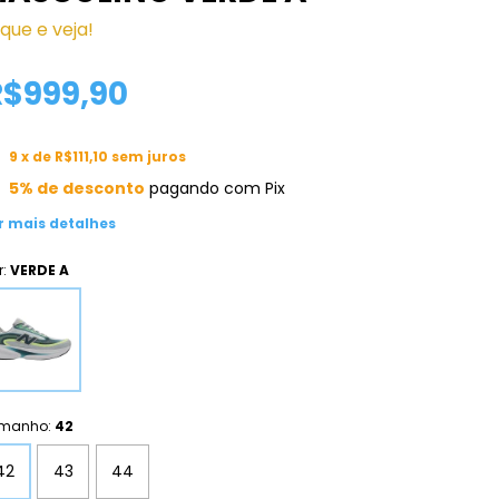
ique e veja!
R$999,90
9
x de
R$111,10
sem juros
5% de desconto
pagando com Pix
r mais detalhes
r:
VERDE A
manho:
42
42
43
44