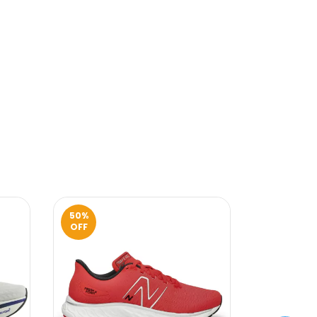
50
%
40
%
OFF
OFF