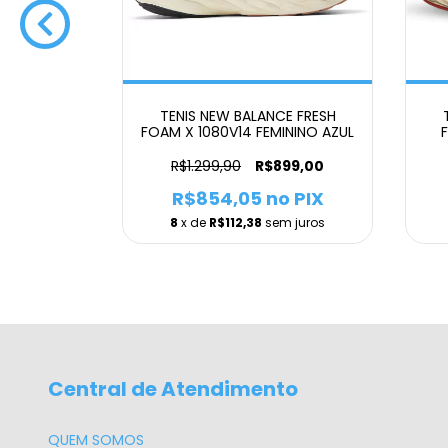
 FUELCELL
TENIS NEW BALANCE FRESH
NO ROSA
FOAM X 1080V14 FEMININO AZUL
99,90
R$1.299,90
R$899,00
 PIX
R$854,05
no PIX
m juros
8
x de
R$112,38
sem juros
Central de Atendimento
QUEM SOMOS