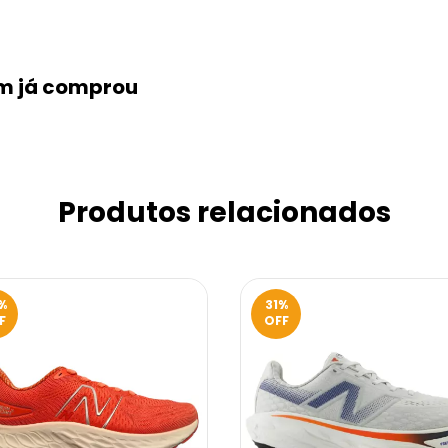
em já comprou
Produtos relacionados
%
31
%
F
OFF