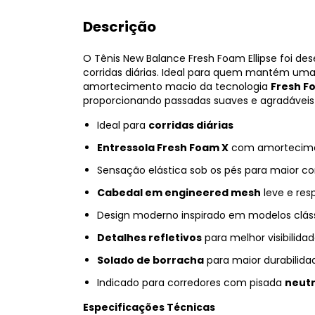
Descrição
O Tênis New Balance Fresh Foam Ellipse foi de
corridas diárias. Ideal para quem mantém uma
amortecimento macio da tecnologia
Fresh F
proporcionando passadas suaves e agradáveis 
Ideal para
corridas diárias
Entressola Fresh Foam X
com amortecime
Sensação elástica sob os pés para maior co
Cabedal em engineered mesh
leve e resp
Design moderno inspirado em modelos cláss
Detalhes refletivos
para melhor visibilida
Solado de borracha
para maior durabilida
Indicado para corredores com pisada
neut
Especificações Técnicas