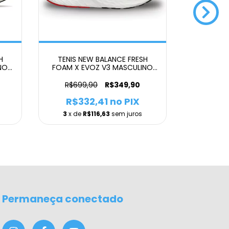
H
TENIS NEW BALANCE FRESH
JAQUE
NO
FOAM X EVOZ V3 MASCULINO
MOLETOM
VERMELHO
FE
R$699,90
R$349,90
R$36
R$332,41
no PIX
R$2
3
x de
R$116,63
sem juros
2
x de
Permaneça conectado