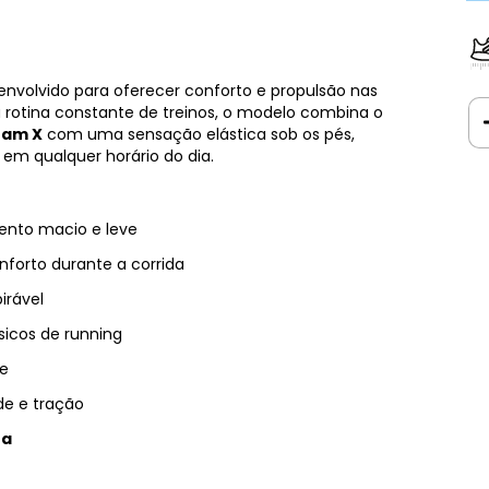
senvolvido para oferecer conforto e propulsão nas
 rotina constante de treinos, o modelo combina o
oam X
com uma sensação elástica sob os pés,
em qualquer horário do dia.
nto macio e leve
nforto durante a corrida
irável
icos de running
de
de e tração
ra