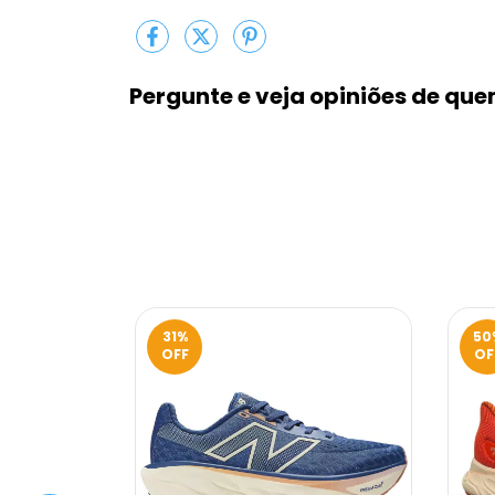
Pergunte e veja opiniões de qu
31
%
50
OFF
OF