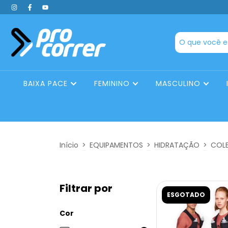
BAIXA PACE
FEMININO
MASCULINO
Início
>
EQUIPAMENTOS
>
HIDRATAÇÃO
>
COL
Filtrar por
ESGOTADO
Cor