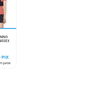
NING
NISSEX
 PIX
m juros