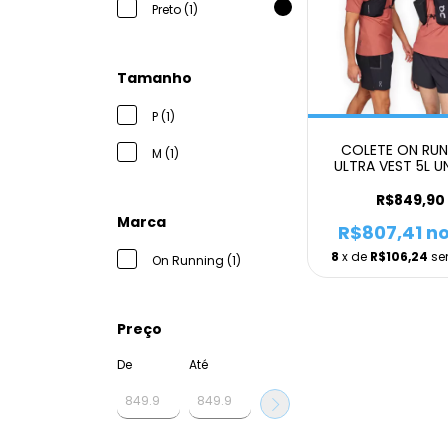
Preto (1)
Tamanho
P (1)
COLETE ON RUN
M (1)
ULTRA VEST 5L U
R$849,90
Marca
R$807,41
no
8
x de
R$106,24
se
On Running (1)
Preço
De
Até