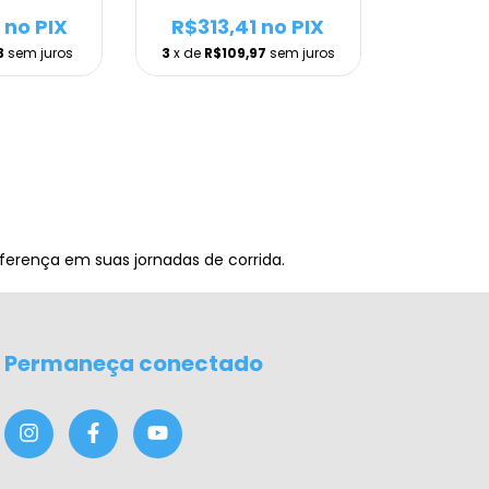
no PIX
R$313,41
no PIX
3
sem juros
3
x de
R$109,97
sem juros
iferença em suas jornadas de corrida.
Permaneça conectado