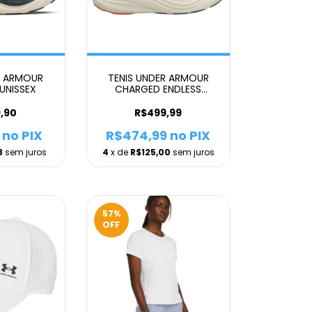
R ARMOUR
TENIS UNDER ARMOUR
UNISSEX
CHARGED ENDLESS
UNISSEX BEGE
,90
R$499,99
no PIX
R$474,99
no PIX
8
sem juros
4
x de
R$125,00
sem juros
57
%
OFF