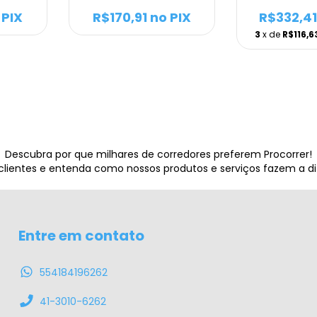
 PIX
R$170,91
no PIX
R$332,41
3
x de
R$116,6
Descubra por que milhares de corredores preferem Procorrer!
 clientes e entenda como nossos produtos e serviços fazem a d
Entre em contato
554184196262
41-3010-6262