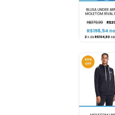
BLUSA UNDER A
MOLETOM RIVAL 
FZ FEMININ
R$379,90
R$2
R$198,54
no
2
x de
R$104,50
se
50
%
OFF
MOLETOM UN