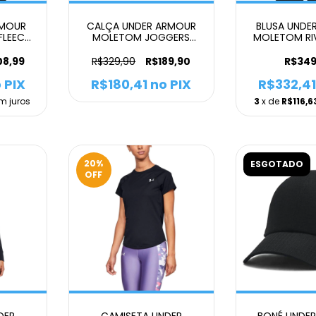
RMOUR
CALÇA UNDER ARMOUR
BLUSA UNDE
FLEECE
MOLETOM JOGGERS
MOLETOM RIV
O
FEMININO
FEMIN
08,99
R$329,90
R$189,90
R$349
 PIX
R$180,41
no PIX
R$332,41
m juros
3
x de
R$116,6
20
%
ESGOTADO
OFF
DER
CAMISETA UNDER
BONÉ UNDE