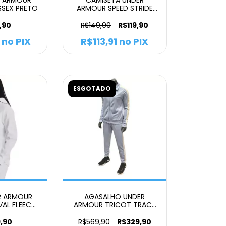
ISSEX PRETO
ARMOUR SPEED STRIDE
FEMININO AZUL
,90
R$149,90
R$119,90
no PIX
R$113,91
no PIX
ESGOTADO
R ARMOUR
AGASALHO UNDER
AL FLEECE
ARMOUR TRICOT TRACK
 BRANCO
FEMININO AZUL
,90
R$569,90
R$329,90