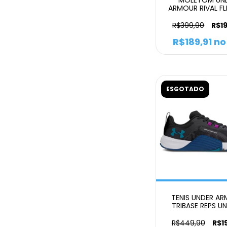
ARMOUR RIVAL FL
FEMININO
BLACK/WHITE/W
R$399,90
R$1
R$189,91
no
ESGOTADO
TENIS UNDER A
TRIBASE REPS UN
R$449,90
R$1