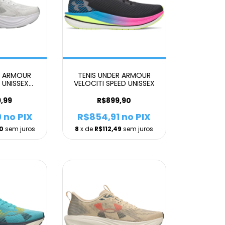
R ARMOUR
TENIS UNDER ARMOUR
 UNISSEX
VELOCITI SPEED UNISSEX
CO
,99
R$899,90
9
no PIX
R$854,91
no PIX
0
sem juros
8
x de
R$112,49
sem juros