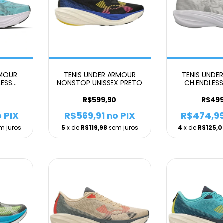
RMOUR
TENIS UNDER ARMOUR
TENIS UNDE
ESS
NONSTOP UNISSEX PRETO
CH.ENDLESS
DE
BRAN
R$599,90
R$499
 PIX
R$569,91
no PIX
R$474,9
m juros
5
x de
R$119,98
sem juros
4
x de
R$125,0