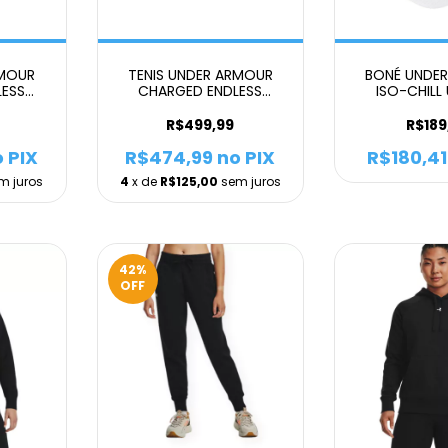
RMOUR
TENIS UNDER ARMOUR
BONÉ UNDE
ESS
CHARGED ENDLESS
ISO-CHILL
L
UNISSEX
BRAN
R$499,99
R$189
 PIX
R$474,99
no PIX
R$180,41
m juros
4
x de
R$125,00
sem juros
42
%
OFF