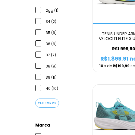
2gg (1)
34 (2)
35 (6)
TENIS UNDER A
VELOCITI ELITE 3 
36 (6)
R$1.999,9
37 (7)
R$1.899,91
no
10
x de
R$199,99
se
38 (9)
39 (11)
40 (10)
VER TODOS
Marca