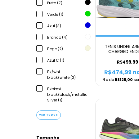
Preto (7)
Verde (1)
Azul (3)
Branco (4)
TENIS UNDER A
Bege (2)
CHARGED ENDL
UNISSEX VER
Azul C (1)
R$499,99
R$474,99
no
Bk/wht-
black/white (2)
4
x de
R$125,00
se
Bkbkmi-
black/black/metallic
Silver (1)
VER TODOS
Tamanho