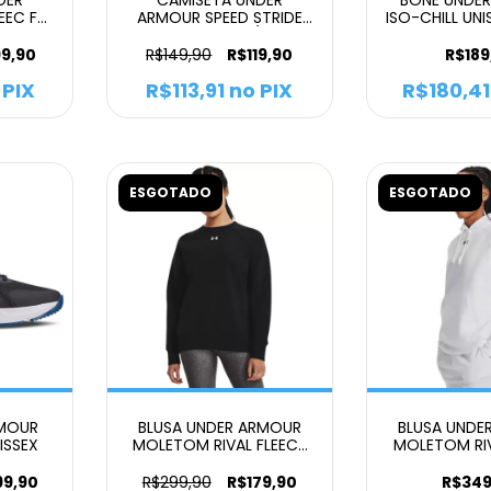
EEC FZ
ARMOUR SPEED STRIDE
ISO-CHILL UN
FEMININO BLACK / BLACK
HITE
/ REFLECTIVE
99,90
R$149,90
R$119,90
R$189
 PIX
R$113,91
no PIX
R$180,41
ESGOTADO
ESGOTADO
RMOUR
BLUSA UNDER ARMOUR
BLUSA UNDE
ISSEX
MOLETOM RIVAL FLEECE
MOLETOM RIV
CREW FEMININO
FEMININO
99,90
R$299,90
R$179,90
R$349