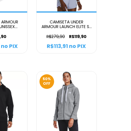
R ARMOUR
CAMISETA UNDER
 UNISSEX
ARMOUR LAUNCH ELITE SS
CO
FEMININO
,90
R$279,90
R$119,90
no PIX
R$113,91
no PIX
50
%
OFF