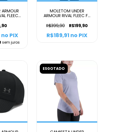
R ARMOUR
MOLETOM UNDER
AL FLEECE
ARMOUR RIVAL FLEEC FZ
INO
FEMININO STEEL MEDIUM
HEATHER/WHITE
,90
R$399,90
R$199,90
no PIX
R$189,91
no PIX
3
sem juros
ESGOTADO
R ARMOUR
CAMISETA UNDER