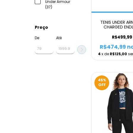
Under Armour
(37)
TENIS UNDER A
CHARGED ENDL
Preço
UNISSEX AZU
R$499,99
De
Até
R$474,99
no
4
x de
R$125,00
se
45
%
OFF