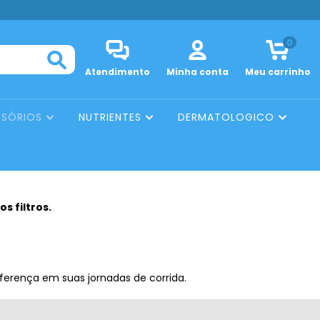
0
Atendimento
Minha conta
Meu carrinho
SSÓRIOS
NUTRIENTES
DERMATOLOGICO
s filtros.
iferença em suas jornadas de corrida.