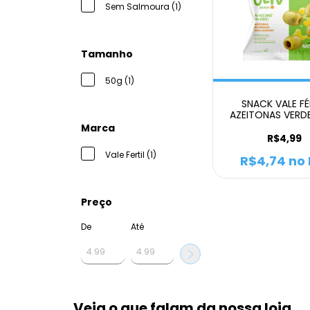
Sem Salmoura (1)
Tamanho
50g (1)
SNACK VALE FÉ
AZEITONAS VERD
CAROÇO NATU
Marca
R$4,99
Vale Fertil (1)
R$4,74
no 
Preço
De
Até
Veja o que falam da nossa loja