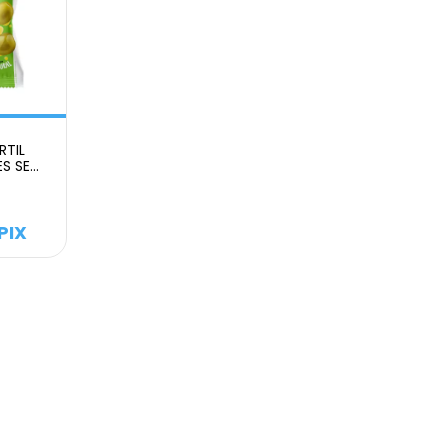
RTIL
ES SEM
RAL
PIX