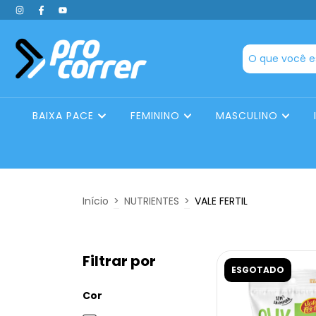
BAIXA PACE
FEMININO
MASCULINO
Início
>
NUTRIENTES
>
VALE FERTIL
Filtrar por
ESGOTADO
Cor