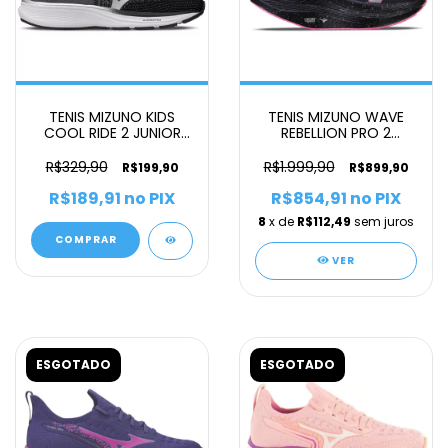
TENIS MIZUNO KIDS
TENIS MIZUNO WAVE
COOL RIDE 2 JUNIOR
REBELLION PRO 2
INFANTIL PRETO
UNISSEX PRETO
R$329,90
R$1.999,90
R$199,90
R$899,90
R$189,91
no PIX
R$854,91
no PIX
8
x de
R$112,49
sem juros
COMPRAR
VER
ESGOTADO
ESGOTADO