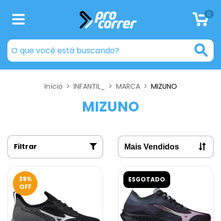
0
Início
>
INFANTIL_
>
MARCA
>
MIZUNO
MIZUNO
Filtrar
39
%
ESGOTADO
OFF