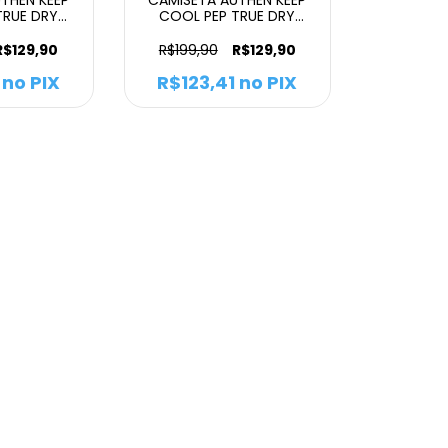
TRUE DRY
COOL PEP TRUE DRY
LONGA
MANGA LONGA
O VERDE
MASCULINO
R$129,90
R$199,90
R$129,90
no PIX
R$123,41
no PIX