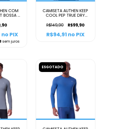
THEN COM
CAMISETA AUTHEN KEEP
T BOSSA 5
COOL PEP TRUE DRY
MASCULINO
MASCULINO VERDE
,90
R$149,90
R$99,90
1
no PIX
R$94,91
no PIX
8
sem juros
ESGOTADO
THEN KEEP
CAMISETA AUTHEN KEEP