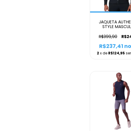
JAQUETA AUTHEN 
STYLE MASCUL
R$399,90
R$2
R$237,41
no
2
x de
R$124,95
se