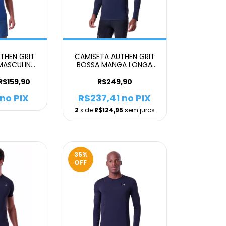
THEN GRIT
CAMISETA AUTHEN GRIT
MASCULINO
BOSSA MANGA LONGA
L
UV50 MASCULINO
R$159,90
R$249,90
no PIX
R$237,41
no PIX
2
x de
R$124,95
sem juros
35
%
OFF