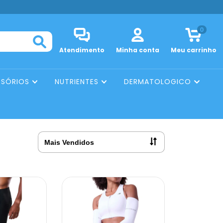
0
Atendimento
Minha conta
Meu carrinho
SSÓRIOS
NUTRIENTES
DERMATOLOGICO