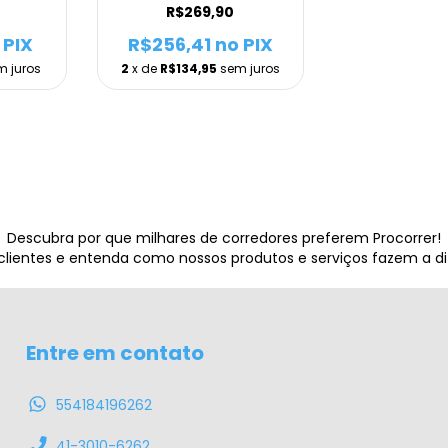
R$269,90
 PIX
R$256,41
no PIX
m juros
2
x de
R$134,95
sem juros
Descubra por que milhares de corredores preferem Procorrer!
 clientes e entenda como nossos produtos e serviços fazem a d
Entre em contato
554184196262
41-3010-6262