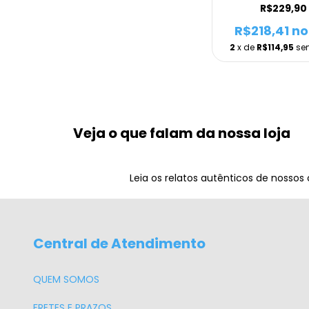
PRETO
R$229,90
R$218,41
no
2
x de
R$114,95
se
Veja o que falam da nossa loja
Leia os relatos autênticos de nossos
Central de Atendimento
QUEM SOMOS
FRETES E PRAZOS