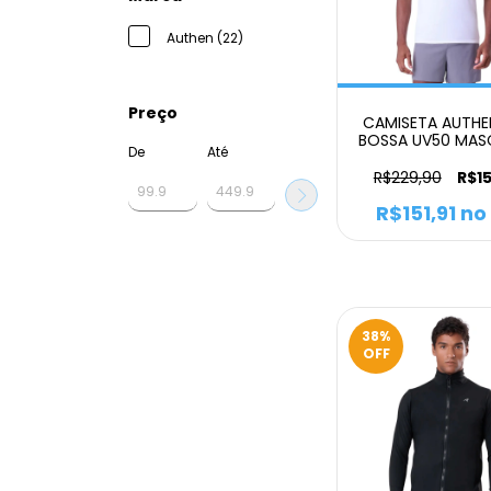
Authen (22)
Preço
CAMISETA AUTHE
BOSSA UV50 MAS
De
Até
BRANCO
R$229,90
R$1
R$151,91
no 
38
%
OFF