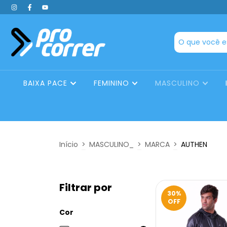
BAIXA PACE
FEMININO
MASCULINO
Início
>
MASCULINO_
>
MARCA
>
AUTHEN
Filtrar por
30
%
OFF
Cor