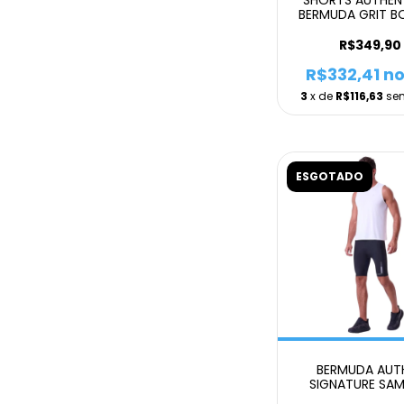
BERMUDA GRIT B
BOLSO 5` MASC
R$349,90
R$332,41
no
3
x de
R$116,63
se
ESGOTADO
BERMUDA AUT
SIGNATURE SAM
BOLSOS 9 MASC