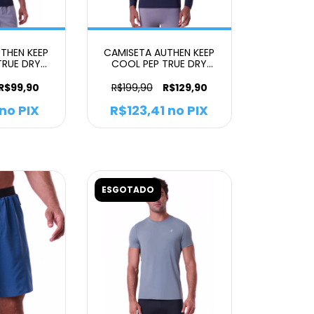
THEN KEEP
CAMISETA AUTHEN KEEP
TRUE DRY
COOL PEP TRUE DRY
O PRETO
MANGA LONGA
MASCULINO PRETO
R$99,90
R$199,90
R$129,90
no PIX
R$123,41
no PIX
ESGOTADO