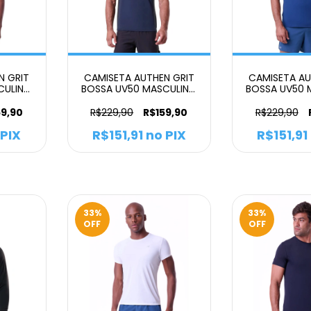
N GRIT
CAMISETA AUTHEN GRIT
CAMISETA AU
CULINO
BOSSA UV50 MASCULINO
BOSSA UV50 
PRETO
AZU
59,90
R$229,90
R$159,90
R$229,90
PIX
R$151,91
no PIX
R$151,91
33
%
33
%
OFF
OFF