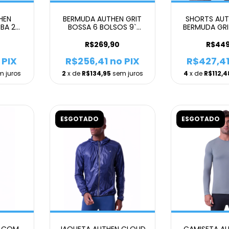
HEN
BERMUDA AUTHEN GRIT
SHORTS AU
BA 2
BOSSA 6 BOLSOS 9`
BERMUDA GRI
ULINO
MASCULINO CINZA
BOLSOS 7` 
R$269,90
R$449
 PIX
R$256,41
no PIX
R$427,4
m juros
2
x de
R$134,95
sem juros
4
x de
R$112,4
ESGOTADO
ESGOTADO
N COM
JAQUETA AUTHEN CLOUD
CAMISETA AU