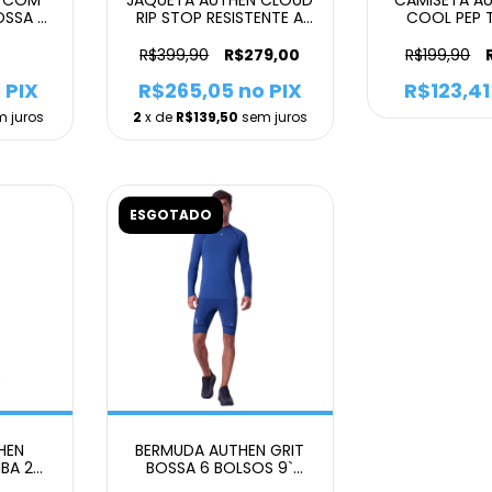
OSSA 3
RIP STOP RESISTENTE A
COOL PEP 
ULINO
AGUA EMPACOTAVEL
MANGA 
MASCULINO
MASCULIN
R$399,90
R$279,00
R$199,90
 PIX
R$265,05
no PIX
R$123,41
m juros
2
x de
R$139,50
sem juros
ESGOTADO
HEN
BERMUDA AUTHEN GRIT
BA 2
BOSSA 6 BOLSOS 9`
ULINO
MASCULINO