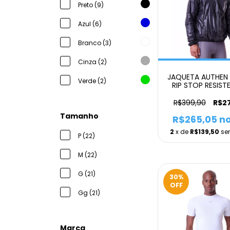
Preto (9)
Azul (6)
Branco (3)
Cinza (2)
JAQUETA AUTHEN
Verde (2)
RIP STOP RESIST
AGUA EMPACOT
MASCULINO P
R$399,90
R$2
Tamanho
R$265,05
no
2
x de
R$139,50
se
P (22)
M (22)
G (21)
30
%
OFF
Gg (21)
Marca