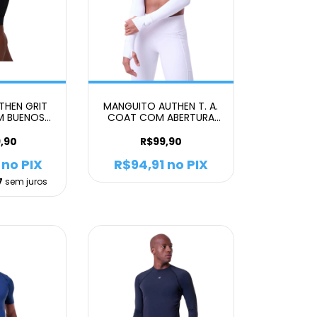
THEN GRIT
MANGUITO AUTHEN T. A.
M BUENOS
COAT COM ABERTURA
MASCULINO
PARA RELOGIO E DEDEIRA
IND UNISSEX
,90
R$99,90
no PIX
R$94,91
no PIX
7
sem juros