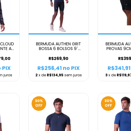
 CLOUD
BERMUDA AUTHEN GRIT
BERMUDA AU
ENTE A
BOSSA 6 BOLSOS 9`
PROVAS 9C
AVEL
MASCULINO PRETO
AIRES 2026 
RETO
79,00
R$269,90
R$359
 PIX
R$256,41
no PIX
R$341,91
m juros
2
x de
R$134,95
sem juros
3
x de
R$119,9
30
%
30
%
OFF
OFF