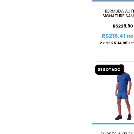
BERMUDA AUT
SIGNATURE SAM
BOLSOS 9 MASC
CINZA
R$229,90
R$218,41
no
2
x de
R$114,95
se
ESGOTADO
SHORTS AUTHE