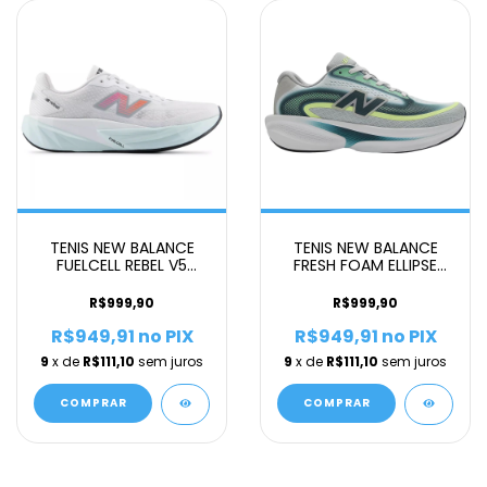
TENIS NEW BALANCE
TENIS NEW BALANCE
FUELCELL REBEL V5
FRESH FOAM ELLIPSE
MASCULINO BRANCO R
FEMININO VERDE
R$999,90
R$999,90
R$949,91
no PIX
R$949,91
no PIX
9
x de
R$111,10
sem juros
9
x de
R$111,10
sem juros
COMPRAR
COMPRAR