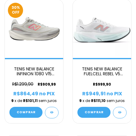
30
%
OFF
TENIS NEW BALANCE
TENIS NEW BALANCE
INFINION 1080 V15
FUELCELL REBEL V5
FEMININO BRANCO R
FEMININO BRANCO R
R$1.299,90
R$909,99
R$999,90
R$864,49
no PIX
R$949,91
no PIX
9
x de
R$101,11
sem juros
9
x de
R$111,10
sem juros
COMPRAR
COMPRAR