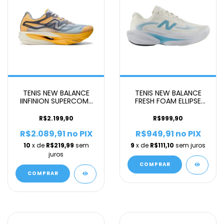
TENIS NEW BALANCE
TENIS NEW BALANCE
IINFINION SUPERCOMP
FRESH FOAM ELLIPSE
ELITE V6 MASCULINO
FEMININO BEGE A
LARANJA
R$2.199,90
R$999,90
R$2.089,91
no PIX
R$949,91
no PIX
10
x de
R$219,99
sem
9
x de
R$111,10
sem juros
juros
COMPRAR
COMPRAR