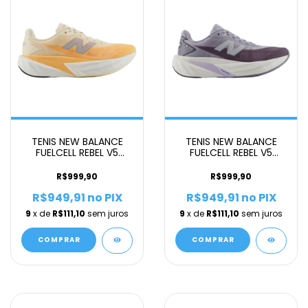
TENIS NEW BALANCE
TENIS NEW BALANCE
FUELCELL REBEL V5
FUELCELL REBEL V5
FEMININO LARANJA
FEMININO LILAS R
R$999,90
R$999,90
R$949,91
no PIX
R$949,91
no PIX
9
x de
R$111,10
sem juros
9
x de
R$111,10
sem juros
COMPRAR
COMPRAR