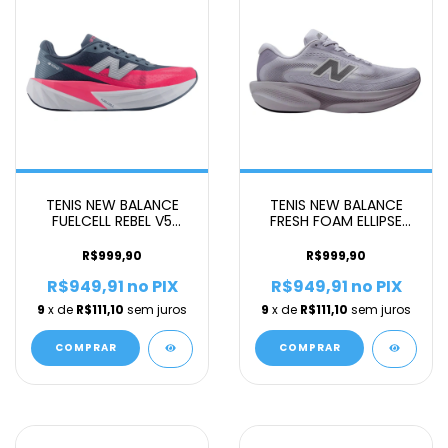
TENIS NEW BALANCE
TENIS NEW BALANCE
FUELCELL REBEL V5
FRESH FOAM ELLIPSE
FEMININO AZUL R
FEMININO LILAS
R$999,90
R$999,90
R$949,91
no PIX
R$949,91
no PIX
9
x de
R$111,10
sem juros
9
x de
R$111,10
sem juros
COMPRAR
COMPRAR