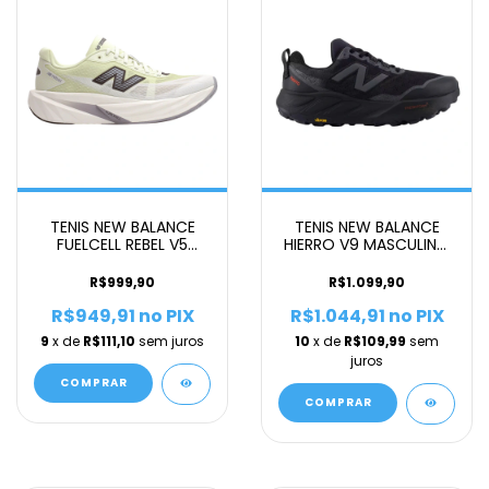
TENIS NEW BALANCE
TENIS NEW BALANCE
FUELCELL REBEL V5
HIERRO V9 MASCULINO
MASCULINO VERDE C
CINZA G
R$999,90
R$1.099,90
R$949,91
no PIX
R$1.044,91
no PIX
9
x de
R$111,10
sem juros
10
x de
R$109,99
sem
juros
COMPRAR
COMPRAR