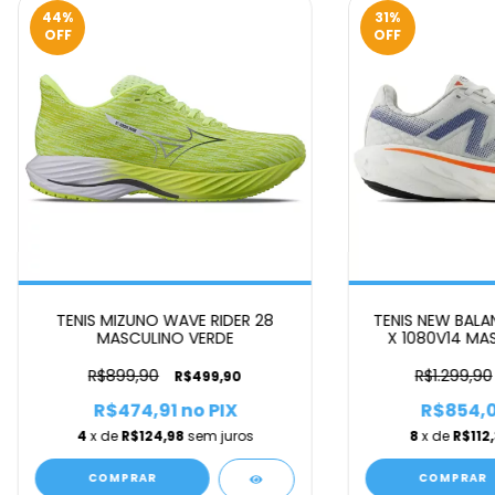
44
%
31
%
OFF
OFF
TENIS MIZUNO WAVE RIDER 28
TENIS NEW BALA
MASCULINO VERDE
X 1080V14 MA
R$899,90
R$1.299,90
R$499,90
R$474,91
no PIX
R$854,
4
x de
R$124,98
sem juros
8
x de
R$112
COMPRAR
COMPRAR