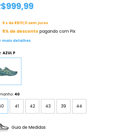
R$999,99
9
x de
R$111,11
sem juros
5% de desconto
pagando com Pix
r mais detalhes
r:
AZUL P
manho:
40
40
41
42
43
39
44
Guia de Medidas