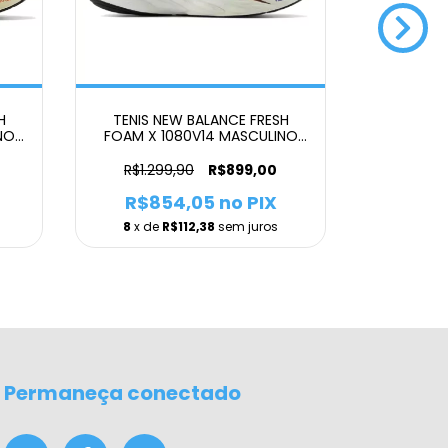
H
TENIS NEW BALANCE FRESH
TENIS MI
NO
FOAM X 1080V14 MASCULINO
CINZA
R$1.299,90
R$899,00
R$854,05
no PIX
R$3
8
x de
R$112,38
sem juros
3
x de
Permaneça conectado