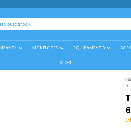
INFANTIL
MONITORES
EQUIPAMENTO
ACE
BLOG
Iní
>
T
6
Cl