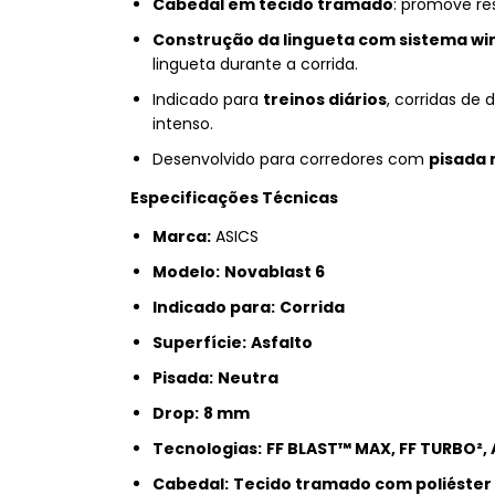
Cabedal em tecido tramado
: promove res
Construção da lingueta com sistema wi
lingueta durante a corrida.
Indicado para
treinos diários
, corridas de
intenso.
Desenvolvido para corredores com
pisada 
Especificações Técnicas
Marca:
ASICS
Modelo:
Novablast 6
Indicado para:
Corrida
Superfície:
Asfalto
Pisada:
Neutra
Drop:
8 mm
Tecnologias:
FF BLAST™ MAX, FF TURBO²,
Cabedal:
Tecido tramado com poliéster 