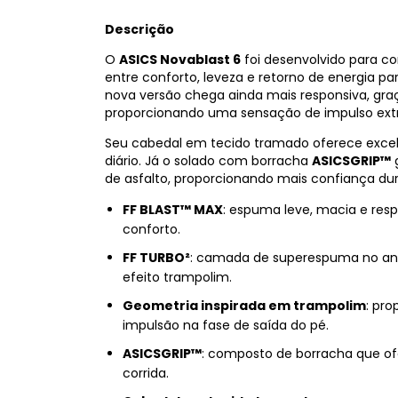
Descrição
O
ASICS Novablast 6
foi desenvolvido para 
entre conforto, leveza e retorno de energia par
nova versão chega ainda mais responsiva, gra
proporcionando uma sensação de impulso extr
Seu cabedal em tecido tramado oferece excelen
diário. Já o solado com borracha
ASICSGRIP™
g
de asfalto, proporcionando mais confiança du
FF BLAST™ MAX
: espuma leve, macia e respo
conforto.
FF TURBO²
: camada de superespuma no ant
efeito trampolim.
Geometria inspirada em trampolim
: pr
impulsão na fase de saída do pé.
ASICSGRIP™
: composto de borracha que of
corrida.