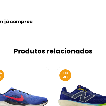
em já comprou
Produtos relacionados
%
31
%
F
OFF