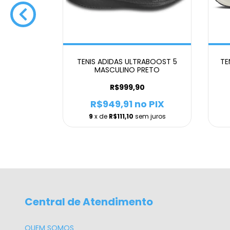
CARBON 2
TENIS ADIDAS ULTRABOOST 5
TE
ERDE
MASCULINO PRETO
99,00
R$999,90
 PIX
R$949,91
no PIX
m juros
9
x de
R$111,10
sem juros
Central de Atendimento
QUEM SOMOS