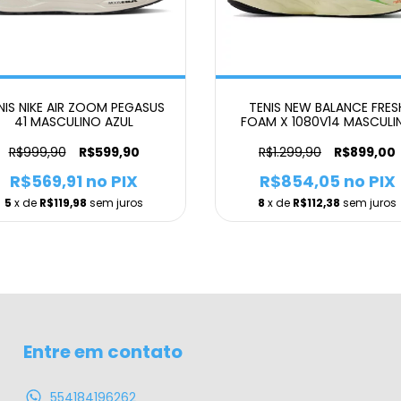
NIS NIKE AIR ZOOM PEGASUS
TENIS NEW BALANCE FRES
41 MASCULINO AZUL
FOAM X 1080V14 MASCULI
AZUL
R$999,90
R$599,90
R$1.299,90
R$899,00
R$569,91
no PIX
R$854,05
no PIX
5
x de
R$119,98
sem juros
8
x de
R$112,38
sem juros
Entre em contato
554184196262