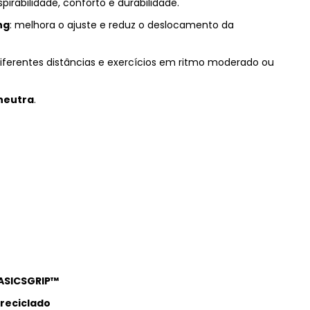
pirabilidade, conforto e durabilidade.
ng
: melhora o ajuste e reduz o deslocamento da
 diferentes distâncias e exercícios em ritmo moderado ou
neutra
.
 ASICSGRIP™
reciclado