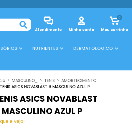
0
Atendimento
Minha conta
Meu carrinho
SSÓRIOS
NUTRIENTES
DERMATOLOGICO
cio
>
MASCULINO_
>
TENIS
>
AMORTECIMENTO
TENIS ASICS NOVABLAST 6 MASCULINO AZUL P
ENIS ASICS NOVABLAST
 MASCULINO AZUL P
ique e veja!