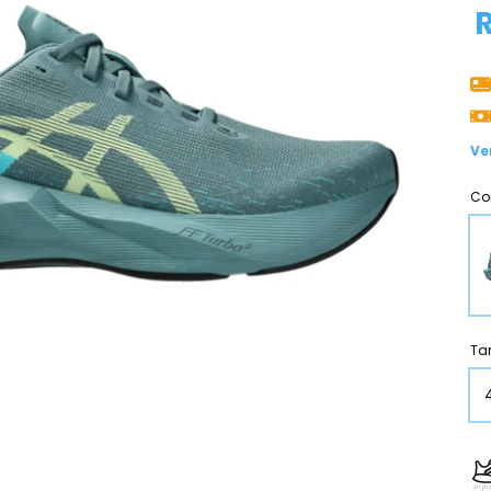
Ve
Co
Ta