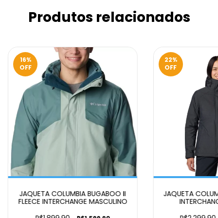
Produtos relacionados
16
%
22
%
OFF
OFF
JAQUETA COLUMBIA BUGABOO II
JAQUETA COLUMB
FLEECE INTERCHANGE MASCULINO
INTERCHANG