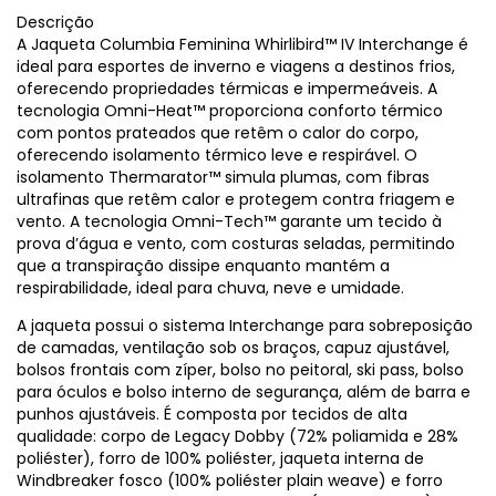
Descrição
A Jaqueta Columbia Feminina Whirlibird™ IV Interchange é
ideal para esportes de inverno e viagens a destinos frios,
oferecendo propriedades térmicas e impermeáveis. A
tecnologia Omni-Heat™ proporciona conforto térmico
com pontos prateados que retêm o calor do corpo,
oferecendo isolamento térmico leve e respirável. O
isolamento Thermarator™ simula plumas, com fibras
ultrafinas que retêm calor e protegem contra friagem e
vento. A tecnologia Omni-Tech™ garante um tecido à
prova d’água e vento, com costuras seladas, permitindo
que a transpiração dissipe enquanto mantém a
respirabilidade, ideal para chuva, neve e umidade.
A jaqueta possui o sistema Interchange para sobreposição
de camadas, ventilação sob os braços, capuz ajustável,
bolsos frontais com zíper, bolso no peitoral, ski pass, bolso
para óculos e bolso interno de segurança, além de barra e
punhos ajustáveis. É composta por tecidos de alta
qualidade: corpo de Legacy Dobby (72% poliamida e 28%
poliéster), forro de 100% poliéster, jaqueta interna de
Windbreaker fosco (100% poliéster plain weave) e forro