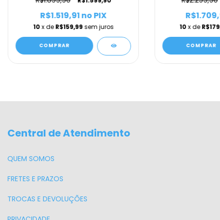
R$1.899,90
R$2.299,90
R$1.599,90
R$1.519,91
no PIX
R$1.709,
10
x de
R$159,99
sem juros
10
x de
R$179
COMPRAR
COMPRAR
Central de Atendimento
QUEM SOMOS
FRETES E PRAZOS
TROCAS E DEVOLUÇÕES
PRIVACIDADE