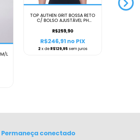
TOP AUTHEN GRIT BOSSA RETO
TOP AU
C/ BOLSO AJUSTÁVEL PH
NADA
FEMININO
AJUSTÁV
R$259,90
R$246,91
no PIX
R$2
2
x de
R$129,95
sem juros
2
x de
 M/L
Permaneça conectado