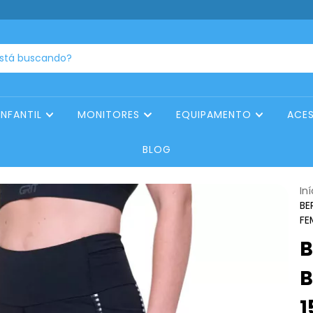
INFANTIL
MONITORES
EQUIPAMENTO
ACE
BLOG
Iní
BE
FE
B
B
1