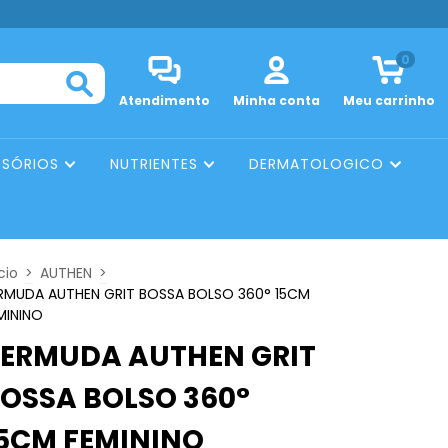
0
Atendimento
Minha conta
Meu carrinho
SSÓRIOS
NUTRIENTES
DERMATOLOGICO
cio
>
AUTHEN
>
RMUDA AUTHEN GRIT BOSSA BOLSO 360° 15CM
MININO
ERMUDA AUTHEN GRIT
OSSA BOLSO 360°
5CM FEMININO