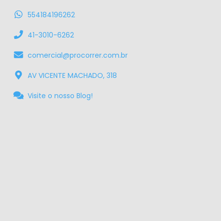
554184196262
41-3010-6262
comercial@procorrer.com.br
AV VICENTE MACHADO, 318
Visite o nosso Blog!