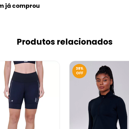
em já comprou
Produtos relacionados
38
%
OFF