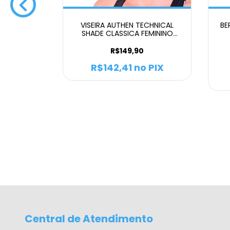
RIT BOSSA
VISEIRA AUTHEN TECHNICAL
BE
INO
SHADE CLASSICA FEMININO
BRANCO
R$149,90
 PIX
R$142,41
no PIX
m juros
Central de Atendimento