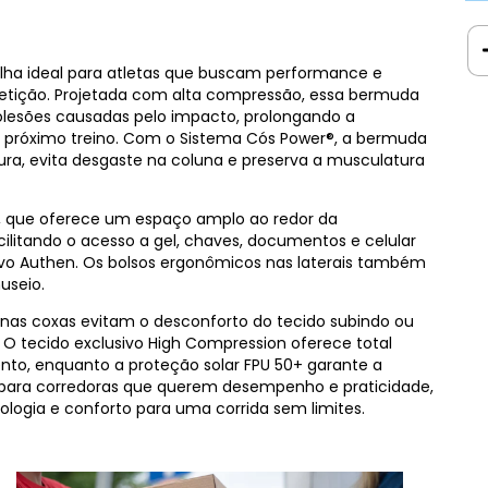
olha ideal para atletas que buscam performance e
petição. Projetada com alta compressão, essa bermuda
olesões causadas pelo impacto, prolongando a
o próximo treino. Com o Sistema Cós Power®, a bermuda
tura, evita desgaste na coluna e preserva a musculatura
ós, que oferece um espaço amplo ao redor da
cilitando o acesso a gel, chaves, documentos e celular
ivo Authen. Os bolsos ergonômicos nas laterais também
useio.
 nas coxas evitam o desconforto do tecido subindo ou
. O tecido exclusivo High Compression oferece total
nto, enquanto a proteção solar FPU 50+ garante a
al para corredoras que querem desempenho e praticidade,
logia e conforto para uma corrida sem limites.