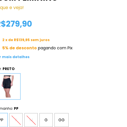
ique e veja!
R$279,90
2
x de
R$139,95
sem juros
5% de desconto
pagando com Pix
r mais detalhes
r:
PRETO
manho:
PP
PP
P
M
G
GG