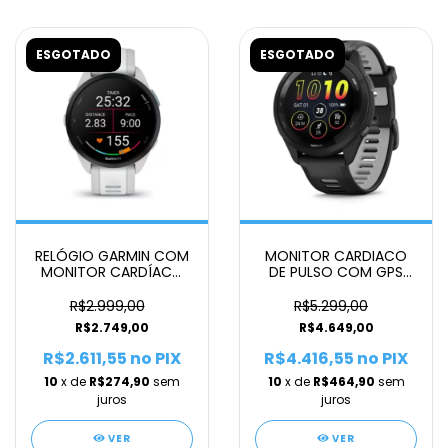
ESGOTADO
ESGOTADO
RELÓGIO GARMIN COM
MONITOR CARDIACO
MONITOR CARDÍACO
DE PULSO COM GPS
DE PULSO E GPS
GARMIN FORERUNNER
FORERUNNER 165
265 MUSIC UNISSEX
R$2.999,00
R$5.299,00
UNISSEX
R$2.749,00
R$4.649,00
R$2.611,55
no PIX
R$4.416,55
no PIX
10
x de
R$274,90
sem
10
x de
R$464,90
sem
juros
juros
VER
VER