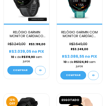
RELÓGIO GARMIN
RELÓGIO GARMIN COM
MONITOR CARDIACO
MONITOR CARDÍACO
DE PULSO COM GPS
DE PULSO E GPS
FORERUNNER 165 MUSIC
FORERUNNER 165 MUSIC
R$3.249,00
R$3.649,00
R$3.199,00
UNISSEX AZUL
R$3.249,00
R$3.039,05
no PIX
R$3.086,55
no PIX
10
x de
R$319,90
sem
juros
10
x de
R$324,90
sem
juros
COMPRAR
COMPRAR
12
%
ESGOTADO
OFF