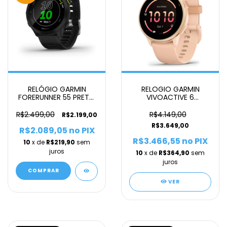
RELÓGIO GARMIN
RELOGIO GARMIN
FORERUNNER 55 PRETO
VIVOACTIVE 6
EU MONITOR
MONITOR CARDIACO
CARDÍACO DE PULSO
COM GPS ROSA
R$2.499,00
R$4.149,00
R$2.199,00
COM GPS
R$3.649,00
R$2.089,05
no PIX
R$3.466,55
no PIX
10
x de
R$219,90
sem
juros
10
x de
R$364,90
sem
juros
VER