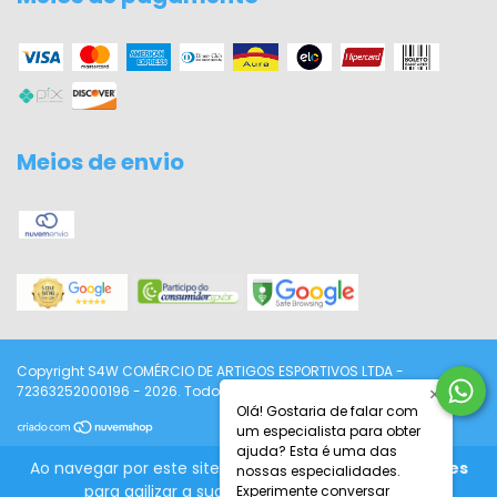
Meios de envio
Copyright S4W COMÉRCIO DE ARTIGOS ESPORTIVOS LTDA -
×
72363252000196 - 2026. Todos os direitos reservados.
Olá! Gostaria de falar com
um especialista para obter
ajuda? Esta é uma das
Ao navegar por este site
você aceita o uso de cookies
nossas especialidades.
para agilizar a sua experiência de compra.
Experimente conversar