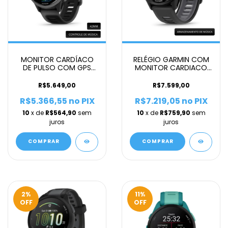
MONITOR CARDÍACO
RELÉGIO GARMIN COM
DE PULSO COM GPS
MONITOR CARDIACO
GARMIN FORERUNNER
DE PULSO E GPS
570 UNISSEX CINZA
FORERUNNER 970
R$5.649,00
R$7.599,00
UNISSEX CINZA 47 MM
R$5.366,55
no PIX
R$7.219,05
no PIX
10
x de
R$564,90
sem
10
x de
R$759,90
sem
juros
juros
COMPRAR
COMPRAR
2
%
11
%
OFF
OFF