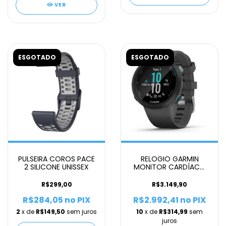
VER
ESGOTADO
ESGOTADO
PULSEIRA COROS PACE
RELOGIO GARMIN
2 SILICONE UNISSEX
MONITOR CARDÍACO
DE PULSO COM GPS
SWIM 2 PRETO PISCINA
R$299,00
R$3.149,90
E MAR ABERTO
R$284,05
no PIX
R$2.992,41
no PIX
2
x de
R$149,50
sem juros
10
x de
R$314,99
sem
juros