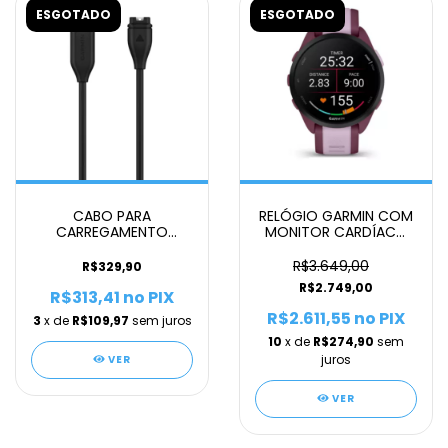
ESGOTADO
ESGOTADO
CABO PARA
RELÓGIO GARMIN COM
CARREGAMENTO
MONITOR CARDÍACO
GARMIN USB FENIX
DE PULSO E GPS
7/6/5/FR 55/45/SWIM
FORERUNNER 165 MUSIC
R$3.649,00
R$329,90
2/INSTINCT 2/VENU 2
UNISSEX
R$2.749,00
R$313,41
PLUS/2 SQ
no PIX
R$2.611,55
no PIX
3
x de
R$109,97
sem juros
10
x de
R$274,90
sem
juros
VER
VER