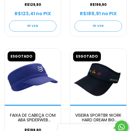
VISEIRA UNISSEX VERDE
R$129,90
R$199,90
C
R$123,41
no PIX
R$189,91
no PIX
VER
VER
ESGOTADO
ESGOTADO
FAIXA DE CABEÇA COM
VISEIRA SPORTBR WORK
ABA SPIDERWEB
HARD DREAM BIG
COMPRESSPORT
UNISSEX
×
VISEIRA UNISSEX AZUL M
R$199,90
R$79,90