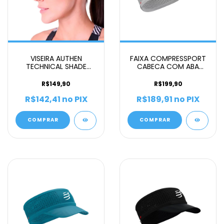
VISEIRA AUTHEN
FAIXA COMPRESSPORT
TECHNICAL SHADE
CABECA COM ABA
CLASSICA FEMININO
UNISSEX BRANCO
BRANCO
R$149,90
R$199,90
R$142,41
no PIX
R$189,91
no PIX
COMPRAR
COMPRAR