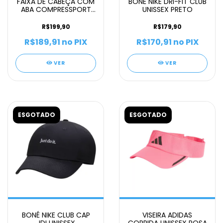
FAIXA DE CABEÇA COM
BONÉ NIKE DRI-FIT CLUB
ABA COMPRESSPORT
UNISSEX PRETO
SPIDERWEB UNISSEX
LARANJA
R$199,90
R$179,90
R$189,91
no PIX
R$170,91
no PIX
VER
VER
ESGOTADO
ESGOTADO
BONÉ NIKE CLUB CAP
VISEIRA ADIDAS