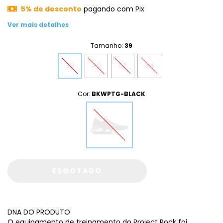
5% de desconto
pagando com Pix
Ver mais detalhes
Tamanho:
39
39
40
43
44
Cor:
BKWPTG-BLACK
DNA DO PRODUTO
O equipamento de treinamento do Project Rock foi