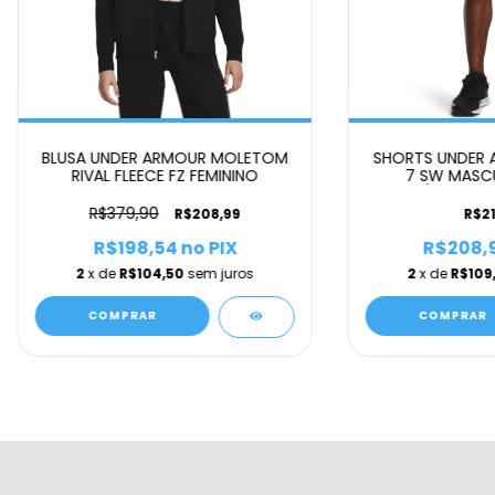
BLUSA UNDER ARMOUR MOLETOM
SHORTS UNDER 
RIVAL FLEECE FZ FEMININO
7 SW MASCU
GRAY/PITCH GR
R$379,90
R$208,99
R$21
R$198,54
no PIX
R$208,
2
x de
R$104,50
sem juros
2
x de
R$109
COMPRAR
COMPRAR