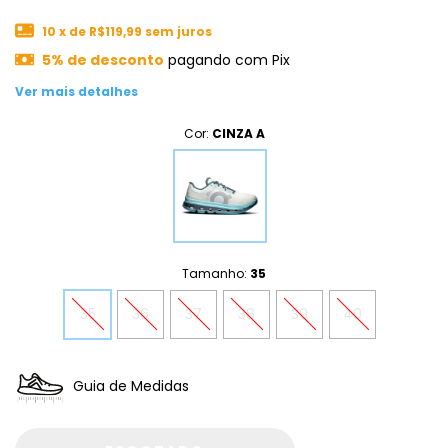
10
x de
R$119,99
sem juros
5% de desconto
pagando com Pix
Ver mais detalhes
Cor:
CINZA A
Tamanho:
35
35
36
37
38
39
40
Guia de Medidas