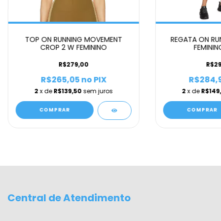
TOP ON RUNNING MOVEMENT
REGATA ON RUN
CROP 2 W FEMININO
FEMININ
R$279,00
R$29
R$265,05
no PIX
R$284,
2
x de
R$139,50
sem juros
2
x de
R$149
COMPRAR
COMPRAR
Central de Atendimento