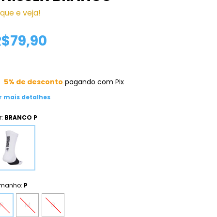
ique e veja!
R$79,90
5% de desconto
pagando com Pix
r mais detalhes
r:
BRANCO P
manho:
P
P
M
G