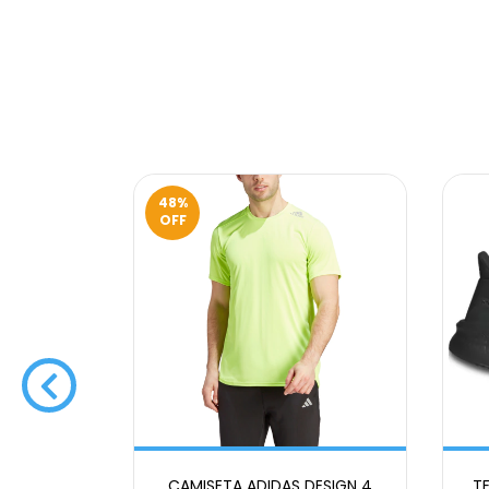
48
%
OFF
 ADIZERO
CAMISETA ADIDAS DESIGN 4
T