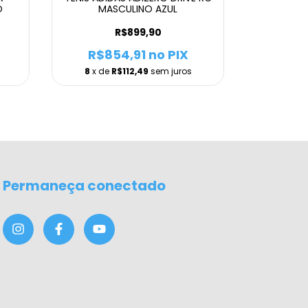
O
MASCULINO AZUL
MAS
R$899,90
R$854,91
no PIX
R$1.
8
x de
R$112,49
sem juros
10
x de
Permaneça conectado