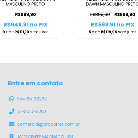
MASCULINO PRETO
DAWN MASCULINO PRET
R$999,90
R$899,90
R$599,90
R$949,91
no PIX
R$569,91
no PIX
9
x de
R$111,10
sem juros
5
x de
R$119,98
sem juros
Entre em contato
554184196262
41-3010-6262
comercial@procorrer.com.br
AV VICENTE MACHADO, 318