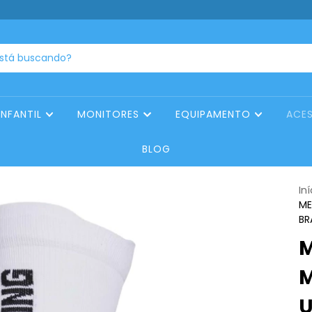
INFANTIL
MONITORES
EQUIPAMENTO
ACE
BLOG
Iní
ME
BR
M
M
U