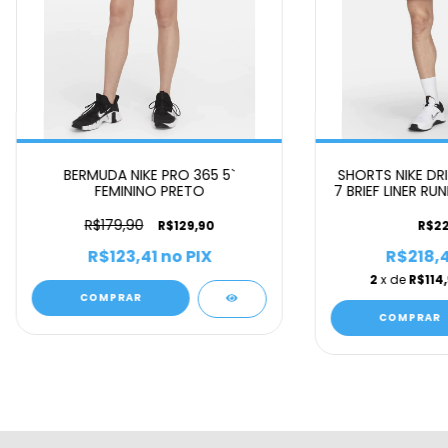
BERMUDA NIKE PRO 365 5`
SHORTS NIKE DRI
FEMININO PRETO
7 BRIEF LINER R
PR
R$179,90
R$129,90
R$22
R$123,41
no PIX
R$218,4
2
x de
R$114
COMPRAR
COMPRAR